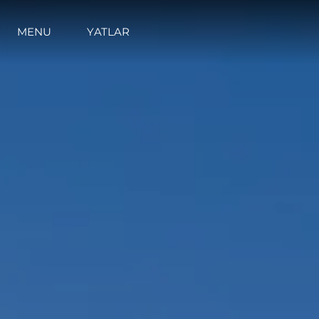
MENU
YATLAR