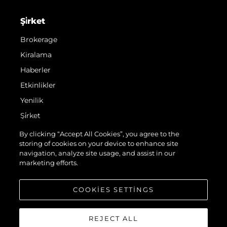
Şi̇rket
Brokerage
Kiralama
Haberler
Etkinlikler
Yenilik
Şi̇rket
Ekip
By clicking “Accept All Cookies”, you agree to the
storing of cookies on your device to enhance site
Yaşam Şekli̇
navigation, analyze site usage, and assist in our
Mi̇ras
marketing efforts.
Teknenizin Piyasa Değerini Öğrenin
COOKIES SETTINGS
REJECT ALL