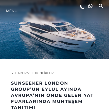
MENU
YAŞAM ŞEKLİ
YENILIK
ŞİRKET
EKIP
HABER VE ETKINLIKLER
MİRAS
SUNSEEKER LONDON
GROUP’UN EYLÜL AYINDA
AVRUPA’NIN ÖNDE GELEN YAT
TEKNENIZIN PIYASA DEĞERINI
FUARLARINDA MUHTEŞEM
TANITIMI