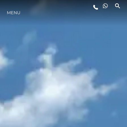
MENU
STYL ŻYCIA
INNOWACJA
PRZEDSIĘBIORSTWO
ZESPÓŁ
TRADYCJA
WYCEŃ SWOJĄ ŁÓDŹ