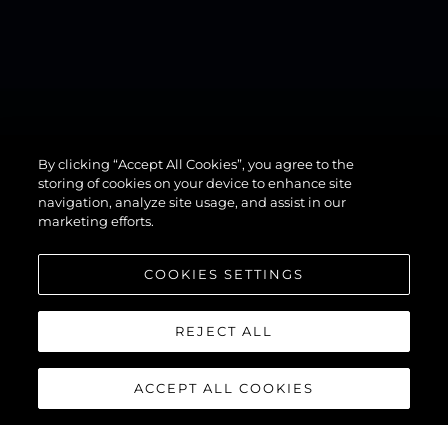
By clicking “Accept All Cookies”, you agree to the
82 OCEAN
storing of cookies on your device to enhance site
navigation, analyze site usage, and assist in our
marketing efforts.
COOKIES SETTINGS
REJECT ALL
ACCEPT ALL COOKIES