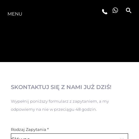
OFERTA
MENU
SKONTAKTUJ SIĘ Z NAMI JUŻ DZIŚ!
Wypełnij poniższy formularz z zapytaniem, a my
odpowiemy na nie w przeciągu 48 godzin.
Rodzaj Zapytania
*