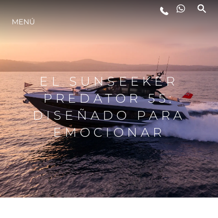
MENÚ
ESTILO DE VIDA
INNOVACIÓN
EL SUNSEEKER
PREDATOR 55:
¿QUIÉNES SOMOS?
DISEÑADO PARA
EMOCIONAR
EL EQUIPO
HISTORIA
VALORE SU EMBARCACIÓN