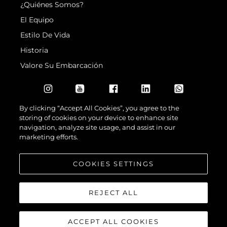
¿Quiénes Somos?
El Equipo
Estilo De Vida
Historia
Valore Su Embarcación
By clicking “Accept All Cookies”, you agree to the
storing of cookies on your device to enhance site
navigation, analyze site usage, and assist in our
marketing efforts.
© 2026 Sunseeker London Group.Reservados todos los derechos.
COOKIES SETTINGS
REJECT ALL
ACCEPT ALL COOKIES