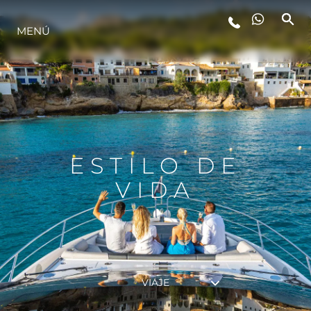
MENÚ
ESTILO DE VIDA
INNOVACIÓN
¿QUIÉNES SOMOS?
ESTILO DE
VIDA
EL EQUIPO
HISTORIA
VIAJE
VALORE SU EMBARCACIÓN