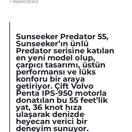
< YAŞAM ŞEKLİ
ÖĞRENIN
Sunseeker Predator 55,
Sunseeker’ın ünlü
Predator serisine katılan
en yeni model olup,
çarpıcı tasarımı, üstün
performansı ve lüks
konforu bir araya
getiriyor. Çift Volvo
Penta IPS-950 motorla
donatılan bu 55 feet’lik
yat, 36 knot hıza
ulaşarak denizde
heyecan verici bir
deneyim sunuyor.