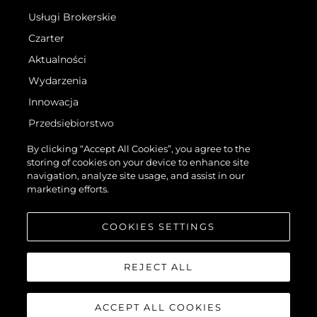
Usługi Brokerskie
Czarter
Aktualności
Wydarzenia
Innowacja
Przedsiębiorstwo
Zespół
By clicking “Accept All Cookies”, you agree to the
storing of cookies on your device to enhance site
Styl Życia
navigation, analyze site usage, and assist in our
Tradycja
marketing efforts.
Wyceń Swoją Łódź
COOKIES SETTINGS
REJECT ALL
ACCEPT ALL COOKIES
©.2026 Sunseeker London Group.Wszelkie prawa zastrzeżone.