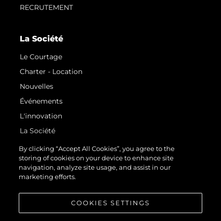
RECRUTEMENT
La Société
Le Courtage
Charter - Location
Nouvelles
Événements
L'innovation
La Société
Notre Équipe
By clicking “Accept All Cookies”, you agree to the
storing of cookies on your device to enhance site
Style De Vie
navigation, analyze site usage, and assist in our
Notre Héritage
marketing efforts.
Estimez Votre Bateau
COOKIES SETTINGS