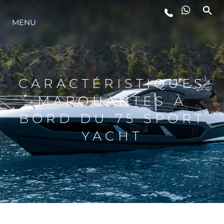
MENU
STYLE DE VIE
L'INNOVATION
CARACTÉRISTIQUES
MARQUANTES À
LA SOCIÉTÉ
BORD DU 75 SPORT
YACHT
NOTRE ÉQUIPE
NOTRE HÉRITAGE
ESTIMEZ VOTRE BATEAU