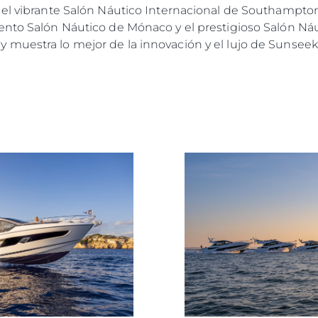
 el vibrante Salón Náutico Internacional de Southampto
ento Salón Náutico de Mónaco y el prestigioso Salón Ná
muestra lo mejor de la innovación y el lujo de Sunseek
Legal
¿Quién
POLÍTICA DE PRIVACIDAD
Brokera
DECLARACIÓN EN CONTRA
Charter
DE LA ESCLAVITUD
okies
Noticias
MODERNA
Eventos
TERMINOS Y CONDICIONES
Innovaci
POLÍTICA DE COOKIES
¿Quiéne
OFERTAS DE TRABAJO
El Equip