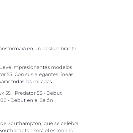
 Vida
u Embarcación
transformará en un deslumbrante
s nueve impresionantes modelos
r 55. Con sus elegantes líneas,
arar todas las miradas.
k 55 | Predator 55 - Debut
182 - Debut en el Salón
l de Southampton, que se celebra
 Southampton será el escenario