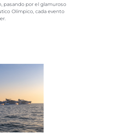
n, pasando por el glamuroso
utico Olímpico, cada evento
er.
es Somos?
ge
ón
s Somos?
o