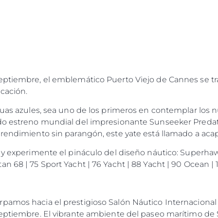
Estilo De
Historia
Valore S
septiembre, el emblemático Puerto Viejo de Cannes se 
icación.
aguas azules, sea uno de los primeros en contemplar lo
do estreno mundial del impresionante Sunseeker Predato
rendimiento sin parangón, este yate está llamado a acap
a y experimente el pináculo del diseño náutico: Superhaw
n 68 | 75 Sport Yacht | 76 Yacht | 88 Yacht | 90 Ocean | 
rpamos hacia el prestigioso Salón Náutico Internaciona
septiembre. El vibrante ambiente del paseo marítimo de