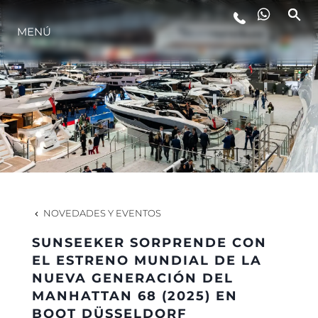
MENÚ
ESTILO DE VIDA
INNOVACIÓN
¿QUIÉNES SOMOS?
EL EQUIPO
NOVEDADES Y EVENTOS
SUNSEEKER SORPRENDE CON
HISTORIA
EL ESTRENO MUNDIAL DE LA
NUEVA GENERACIÓN DEL
MANHATTAN 68 (2025) EN
VALORE SU EMBARCACIÓN
BOOT DÜSSELDORF