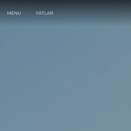
MENU
YATLAR