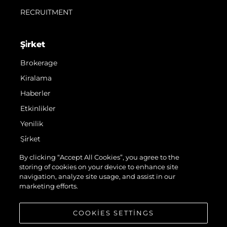
RECRUITMENT
Şi̇rket
Brokerage
Kiralama
Haberler
Etkinlikler
Yenilik
Şi̇rket
Ekip
By clicking “Accept All Cookies”, you agree to the
storing of cookies on your device to enhance site
Yaşam Şekli̇
navigation, analyze site usage, and assist in our
Mi̇ras
marketing efforts.
Teknenizin Piyasa Değerini Öğrenin
COOKIES SETTINGS