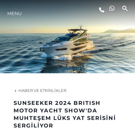
MENU
YAŞAM ŞEKLİ
YENILIK
ŞİRKET
EKIP
HABER VE ETKINLIKLER
MİRAS
SUNSEEKER 2024 BRITISH
MOTOR YACHT SHOW'DA
MUHTEŞEM LÜKS YAT SERİSİNİ
TEKNENIZIN PIYASA DEĞERINI
SERGİLİYOR