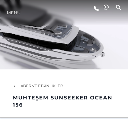
MENU
YAŞAM ŞEKLİ
YENILIK
ŞİRKET
EKIP
HABER VE ETKINLIKLER
MİRAS
MUHTEŞEM SUNSEEKER OCEAN
156
TEKNENIZIN PIYASA DEĞERINI