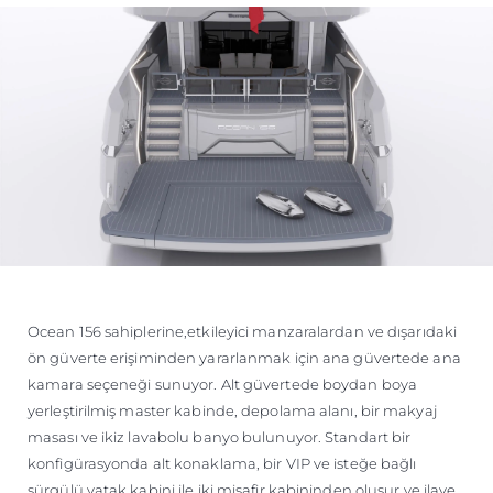
Ocean 156 sahiplerine,etkileyici manzaralardan ve dışarıdaki
ön güverte erişiminden yararlanmak için ana güvertede ana
kamara seçeneği sunuyor. Alt güvertede boydan boya
yerleştirilmiş master kabinde, depolama alanı, bir makyaj
masası ve ikiz lavabolu banyo bulunuyor. Standart bir
konfigürasyonda alt konaklama, bir VIP ve isteğe bağlı
sürgülü yatak kabini ile iki misafir kabininden oluşur ve ilave