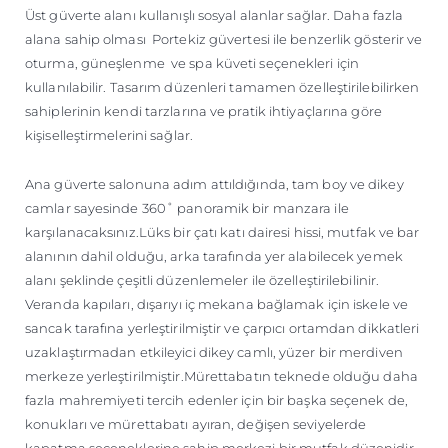
Üst güverte alanı kullanışlı sosyal alanlar sağlar. Daha fazla
alana sahip olması Portekiz güvertesi ile benzerlik gösterir ve
oturma, güneşlenme ve spa küveti seçenekleri için
kullanılabilir. Tasarım düzenleri tamamen özelleştirilebilirken
sahiplerinin kendi tarzlarına ve pratik ihtiyaçlarına göre
kişiselleştirmelerini sağlar.
Ana güverte salonuna adım attıldığında, tam boy ve dikey
camlar sayesinde 360˚ panoramik bir manzara ile
karşılanacaksınız.Lüks bir çatı katı dairesi hissi, mutfak ve bar
alanının dahil olduğu, arka tarafında yer alabilecek yemek
alanı şeklinde çeşitli düzenlemeler ile özelleştirilebilinir.
Veranda kapıları, dışarıyı iç mekana bağlamak için iskele ve
sancak tarafına yerleştirilmiştir ve çarpıcı ortamdan dikkatleri
uzaklaştırmadan etkileyici dikey camlı, yüzer bir merdiven
merkeze yerleştirilmiştir.Mürettabatın teknede olduğu daha
fazla mahremiyeti tercih edenler için bir başka seçenek de,
konukları ve mürettabatı ayıran, değişen seviyelerde
kapatma seçeneklerine sahip merkezi bir mutfak düzenidir.