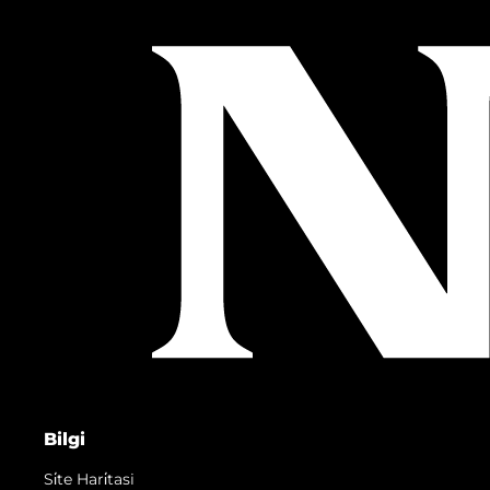
Bilgi
Si̇te Hari̇tasi