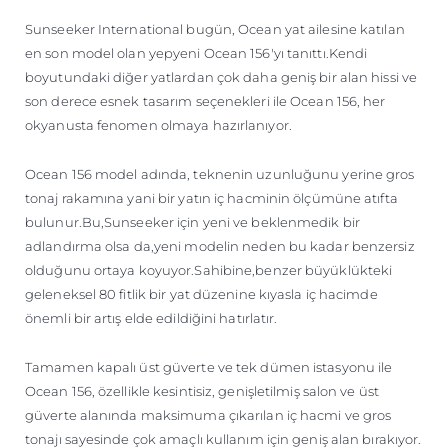
ÖĞRENIN
Sunseeker International bugün, Ocean yat ailesine katılan
en son model olan yepyeni Ocean 156'yı tanıttı.Kendi
boyutundaki diğer yatlardan çok daha geniş bir alan hissi ve
son derece esnek tasarım seçenekleri ile Ocean 156, her
okyanusta fenomen olmaya hazırlanıyor.
Ocean 156 model adında, teknenin uzunluğunu yerine gros
tonaj rakamına yani bir yatın iç hacminin ölçümüne atıfta
bulunur.Bu,Sunseeker için yeni ve beklenmedik bir
adlandırma olsa da,yeni modelin neden bu kadar benzersiz
olduğunu ortaya koyuyor.Sahibine,benzer büyüklükteki
geleneksel 80 fitlik bir yat düzenine kıyasla iç hacimde
önemli bir artış elde edildiğini hatırlatır.
Tamamen kapalı üst güverte ve tek dümen istasyonu ile
Ocean 156, özellikle kesintisiz, genişletilmiş salon ve üst
güverte alanında maksimuma çıkarılan iç hacmi ve gros
tonajı sayesinde çok amaçlı kullanım için geniş alan bırakıyor.