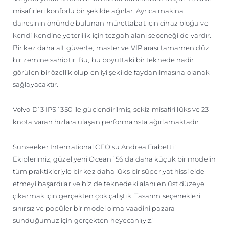
misafirleri konforlu bir şekilde ağırlar. Ayrıca makina
dairesinin önünde bulunan mürettabat için cihaz bloğu ve
kendi kendine yeterlilik için tezgah alanı seçeneği de vardır.
Bir kez daha alt güverte, master ve VIP arası tamamen düz
bir zemine sahiptir. Bu, bu boyuttaki bir teknede nadir
görülen bir özellik olup en iyi şekilde faydanılmasına olanak
sağlayacaktır.
Volvo D13 IPS 1350 ile güçlendirilmiş, sekiz misafiri lüks ve 23
knota varan hızlara ulaşan performansta ağırlamaktadır.
Sunseeker International CEO'su Andrea Frabetti "
Ekiplerimiz, güzel yeni Ocean 156'da daha küçük bir modelin
tüm praktikleriyle bir kez daha lüks bir süper yat hissi elde
etmeyi başardılar ve biz de teknedeki alanı en üst düzeye
çıkarmak için gerçekten çok çalıştık. Tasarım seçenekleri
sınırsız ve popüler bir model olma vaadini pazara
sunduğumuz için gerçekten heyecanlıyız."