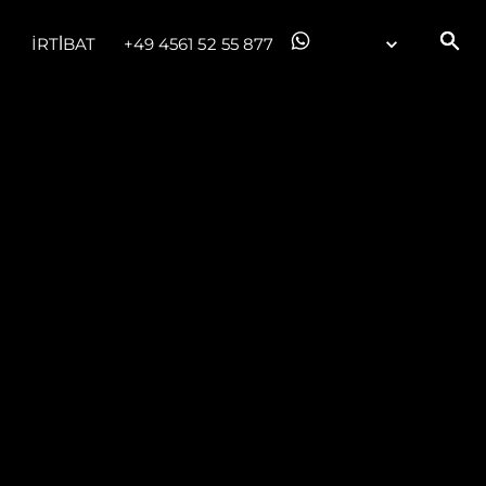
İRTİBAT
+49 4561 52 55 877
ge
er
li̇
in Piyasa Değerini