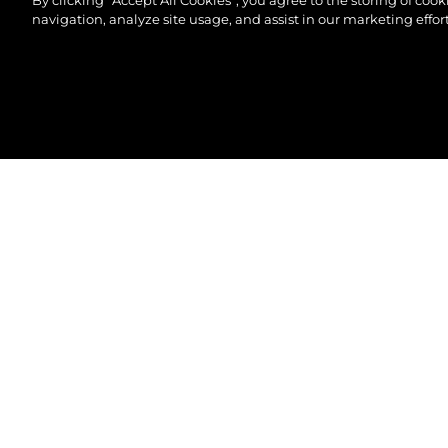
By clicking “Accept All Cookies”, you agree to the storing of coo
navigation, analyze site usage, and assist in our marketing effort
© 2026 Sunseeker London Group.Her hakkı saklıdır.