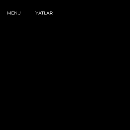
MENU
YATLAR
Bilgi
Si̇te Hari̇tasi
İrti̇bat
Çerez Tercihleri