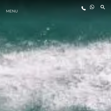
MENU
STYL ŻYCIA
INNOWACJA
PRZEDSIĘBIORSTWO
ZESPÓŁ
TRADYCJA
WYCEŃ SWOJĄ ŁÓDŹ