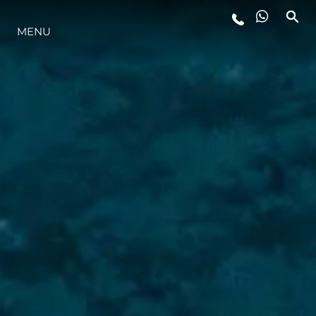
MENU
STYL ŻYCIA
INNOWACJA
PRZEDSIĘBIORSTWO
ZESPÓŁ
TRADYCJA
WYCEŃ SWOJĄ ŁÓDŹ