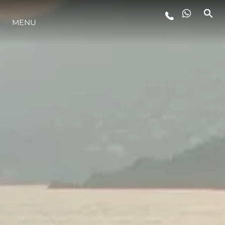
MENU
STYL ŻYCIA
INNOWACJA
PRZEDSIĘBIORSTWO
ZESPÓŁ
TRADYCJA
WYCEŃ SWOJĄ ŁÓDŹ