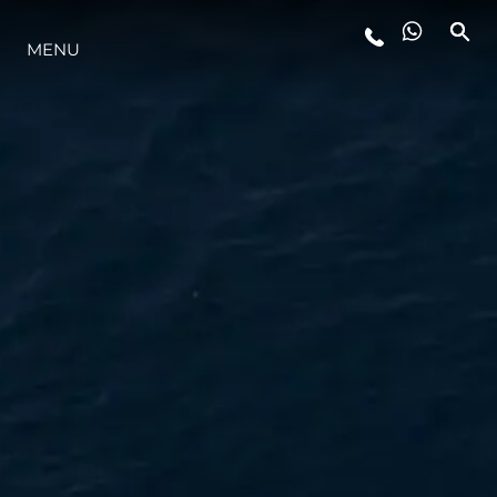
MENU
STYL ŻYCIA
INNOWACJA
PRZEDSIĘBIORSTWO
ZESPÓŁ
TRADYCJA
WYCEŃ SWOJĄ ŁÓDŹ