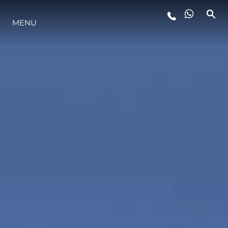
MENU
STYL ŻYCIA
INNOWACJA
PRZEDSIĘBIORSTWO
ZESPÓŁ
TRADYCJA
WYCEŃ SWOJĄ ŁÓDŹ