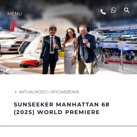
MENU
STYL ŻYCIA
INNOWACJA
PRZEDSIĘBIORSTWO
ZESPÓŁ
AKTUALNOŚCI I WYDARZENIA
SUNSEEKER MANHATTAN 68
TRADYCJA
(2025) WORLD PREMIERE
WYCEŃ SWOJĄ ŁÓDŹ