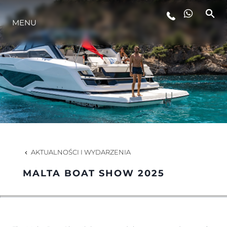
MENU
STYL ŻYCIA
INNOWACJA
PRZEDSIĘBIORSTWO
ZESPÓŁ
AKTUALNOŚCI I WYDARZENIA
MALTA BOAT SHOW 2025
TRADYCJA
WYCEŃ SWOJĄ ŁÓDŹ