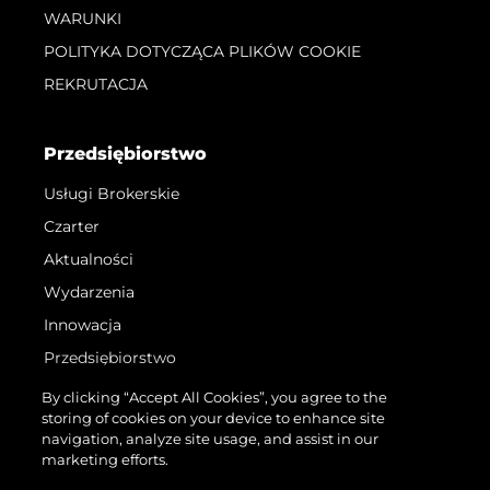
WARUNKI
POLITYKA DOTYCZĄCA PLIKÓW COOKIE
REKRUTACJA
Przedsiębiorstwo
Usługi Brokerskie
Czarter
Aktualności
Wydarzenia
Innowacja
Przedsiębiorstwo
Zespół
By clicking “Accept All Cookies”, you agree to the
storing of cookies on your device to enhance site
Styl Życia
navigation, analyze site usage, and assist in our
Tradycja
marketing efforts.
Wyceń Swoją Łódź