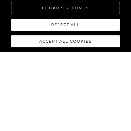
COOKIES SETTINGS
REJECT ALL
ACCEPT ALL COOKIES
WYDARZENIA
SUNSEEKER EXHIBIT
AT THE 2024 BRITISH
MOTOR YACHT SHOW
WITH A SUPERB LINE-
UP OF LUXURY
YACHTS
WIĘCEJ