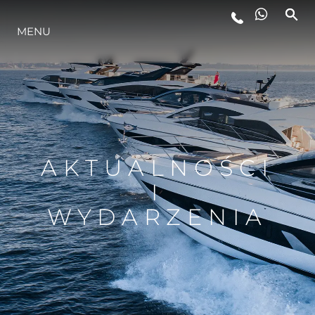
MENU
STYL ŻYCIA
INNOWACJA
PRZEDSIĘBIORSTWO
AKTUALNOŚCI
I
ZESPÓŁ
WYDARZENIA
TRADYCJA
WYCEŃ SWOJĄ ŁÓDŹ