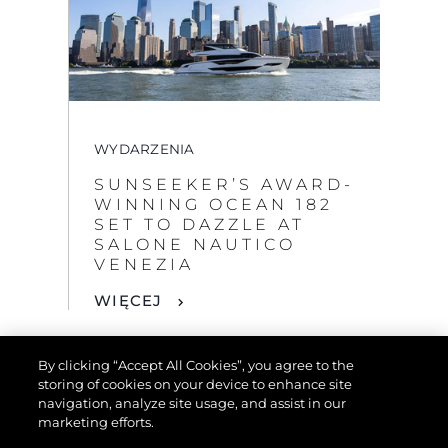
WYDARZENIA
SUNSEEKER’S AWARD-
WINNING OCEAN 182
SET TO DAZZLE AT
SALONE NAUTICO
VENEZIA
WIĘCEJ
By clicking “Accept All Cookies”, you agree to the
storing of cookies on your device to enhance site
navigation, analyze site usage, and assist in our
marketing efforts.