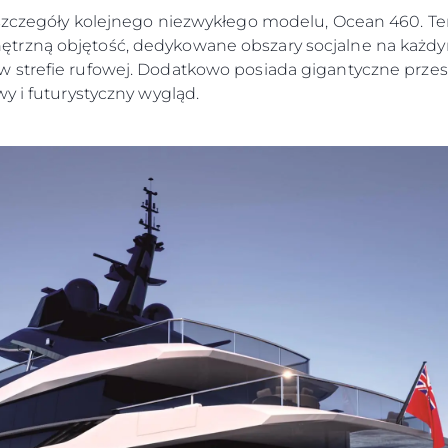
 szczegóły kolejnego niezwykłego modelu, Ocean 460. Te
trzną objętość, dedykowane obszary socjalne na każd
strefie rufowej. Dodatkowo posiada gigantyczne przeszk
wy i futurystyczny wygląd.
Kwestie Prawne
Przeds
POLITYKA PRYWATNOŚCI
Usługi B
OŚWIADCZENIE W
Czarter
SPRAWIE
 Cookie
Aktualno
WSPÓŁCZESNEGO