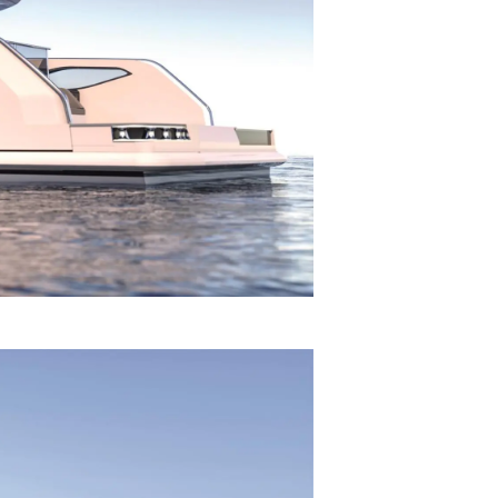
nia
a
biorstwo
a
woją Łódź