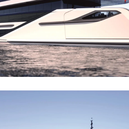
NIEWOLNICTWA
Wydarze
WARUNKI
Innowacj
POLITYKA DOTYCZĄCA
Przedsię
PLIKÓW COOKIE
Zespół
REKRUTACJA
Styl Życi
Tradycja
Wyceń S