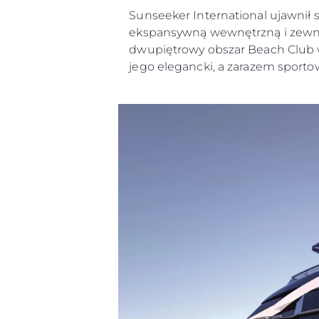
Sunseeker International ujawnił
ekspansywną wewnętrzną i zewnę
dwupiętrowy obszar Beach Club w 
jego elegancki, a zarazem sporto
Informacje
Mapa Witryny
Kontakt
Preferencje Plików