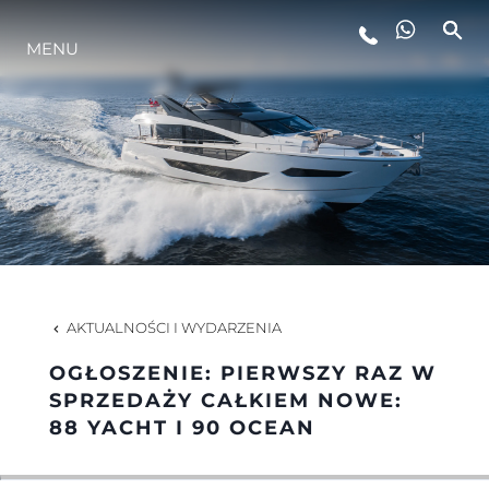
MENU
STYL ŻYCIA
INNOWACJA
PRZEDSIĘBIORSTWO
ZESPÓŁ
AKTUALNOŚCI I WYDARZENIA
OGŁOSZENIE: PIERWSZY RAZ W
TRADYCJA
SPRZEDAŻY CAŁKIEM NOWE:
88 YACHT I 90 OCEAN
WYCEŃ SWOJĄ ŁÓDŹ