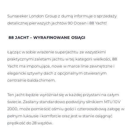
Sunseeker London Group z dumą informuje o sprzedaży
detalicznej pierwszych jachtów 90 Ocean i 88 Yacht!
88 JACHT – WYRAFINOWANE OSIĄGI
Łącząc w sobie wrażenie superjachtu ze wszystkimi
praktycznymi zaletami jachtu w tej kategorii wielkości, 88
Yacht ma imponujące, nowe w marce linie zewnętrzne i
elegancki sztywny dach z opcjonalnym otwieranym
centralnie baldachimem.
Ten jacht będzie wyróżniał się w każdej przystani na całym
świecie. Zasilany standardowo podwójny silnikiem MTU 10V
2000, może pomieścić ośmiu gości i czteroosobową załogę w
pełnym luksusie i komforcie oraz jest w stanie osiągnąć
prędkość do 28 węzłów.