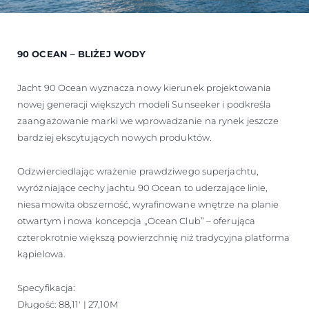
90 OCEAN – BLIŻEJ WODY
Jacht 90 Ocean wyznacza nowy kierunek projektowania
nowej generacji większych modeli Sunseeker i podkreśla
zaangażowanie marki we wprowadzanie na rynek jeszcze
bardziej ekscytujących nowych produktów.
Odzwierciedlając wrażenie prawdziwego superjachtu,
wyróżniające cechy jachtu 90 Ocean to uderzające linie,
niesamowita obszerność, wyrafinowane wnętrze na planie
otwartym i nowa koncepcja „Ocean Club” – oferująca
czterokrotnie większą powierzchnię niż tradycyjna platforma
kąpielowa.
Specyfikacja:
Długość: 88,11' | 27,10M