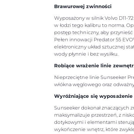
Brawurowej zwinności
Wyposażony w silnik Volvo D11-7
w łodzi tego kalibru to norma. O
postęp techniczny, aby przynieść 
Pełen innowacji Predator 55 EV
elektroniczny układ sztucznej st
wody płynnie i bez wysiłku.
Robiące wrażenie linie zewnęt
Informacje
Nieprzeciętne linie Sunseeker Pr
Mapa Witryny
włókna węglowego oraz odważnym
Kontakt
Wyróżniające się wyposażeni
Preferencje Plików
Sunseeker dokonał znaczących z
maksymalizuje przestrzeń, z nis
dotykowymi i elementami sterując
wykończenie wnętrz, które zwykl