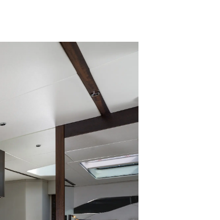
a
woją Łódź