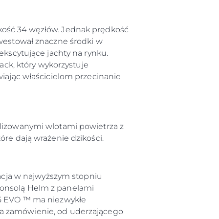
dkość 34 węzłów. Jednak prędkość
nwestował znaczne środki w
ekscytujące jachty na rynku.
k, który wykorzystuje
wiając właścicielom przecinanie
iębiorstwo
ylizowanymi wlotami powietrza z
rokerskie
e dają wrażenie dzikości.
ści
nia
cja w najwyższym stopniu
a
konsolą Helm z panelami
 55 EVO ™ ma niezwykłe
biorstwo
na zamówienie, od uderzającego