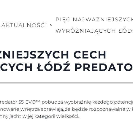
PIĘĆ NAJWAŻNIEJSZYC
AKTUALNOŚCI
>
WYRÓŻNIAJĄCYCH ŁÓD
ŻNIEJSZYCH CECH
CYCH ŁÓDŹ PREDATO
redator 55 EVO™ pobudza wyobraźnię każdego potencjaln
inowane wnętrza sprawiają, że będzie rozpoznawalna w ka
ny jacht w jej kategorii wielkości.