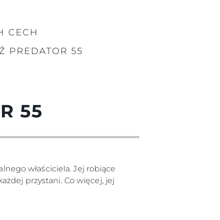
H CECH
Ź PREDATOR 55
R 55
ego właściciela. Jej robiące
żdej przystani. Co więcej, jej