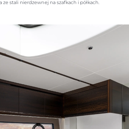
 ze stali nierdzewnej na szafkach i półkach.
Styl Życi
Tradycja
Wyceń S