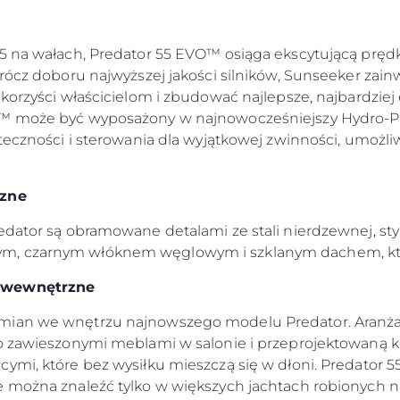
25 na wałach, Predator 55 EVO™ osiąga ekscytującą prę
prócz doboru najwyższej jakości silników, Sunseeker zai
korzyści właścicielom i zbudować najlepsze, najbardziej 
O™ może być wyposażony w najnowocześniejszy Hydro-Pac
ateczności i sterowania dla wyjątkowej zwinności, umożli
rzne
Kwestie Prawne
Przeds
edator są obramowane detalami ze stali nierdzewnej, st
POLITYKA PRYWATNOŚCI
Usługi B
, czarnym włóknem węglowym i szklanym dachem, któr
OŚWIADCZENIE W
Czarter
SPRAWIE
e wewnętrzne
 Cookie
Aktualno
WSPÓŁCZESNEGO
NIEWOLNICTWA
Wydarze
mian we wnętrzu najnowszego modelu Predator. Aranża
WARUNKI
Innowacj
ko zawieszonymi meblami w salonie i przeprojektowaną 
POLITYKA DOTYCZĄCA
ymi, które bez wysiłku mieszczą się w dłoni. Predator
Przedsię
PLIKÓW COOKIE
e można znaleźć tylko w większych jachtach robionych 
Zespół
REKRUTACJA