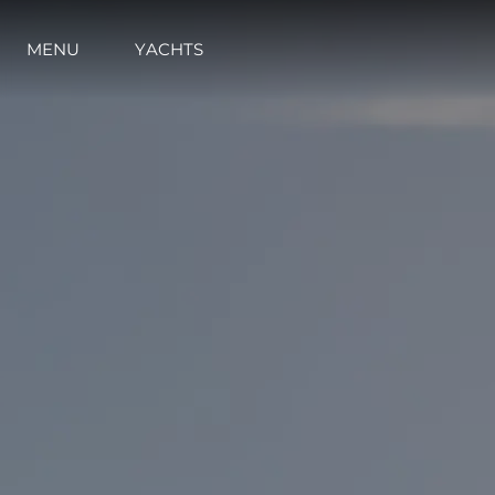
MENU
YACHTS