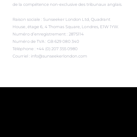
de la compétence non-exclusive des tribunaux anglais.
Raison sociale : Sunseeker London Ltd, Quadrant
House, étage 6, 4 Thomas Square, Londres, E1W 1YW.
Numéro d’enregistrement : 2875114
Numéro de TVA : GB 629 080 340
Téléphone : +44 (0) 207 355 0980
Courriel : info@sunseekerlondon.com