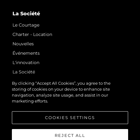
La Société
Le Courtage
Charter - Location
Nouvelles
Événements
L'innovation
La Société
Notre Équipe
By clicking “Accept All Cookies”, you agree to the
storing of cookies on your device to enhance site
Style De Vie
navigation, analyze site usage, and assist in our
Notre Héritage
marketing efforts.
Estimez Votre Bateau
COOKIES SETTINGS
REJECT ALL