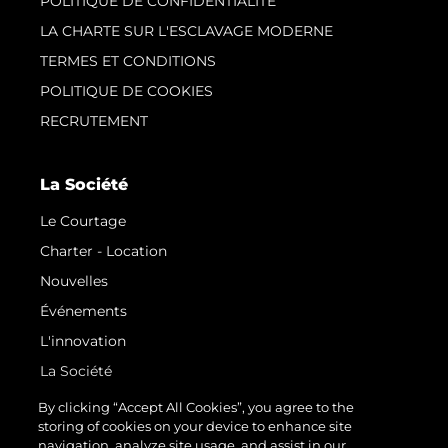
POLITIQUE DE CONFIDENTIALITÉ
LA CHARTE SUR L'ESCLAVAGE MODERNE
TERMES ET CONDITIONS
POLITIQUE DE COOKIES
RECRUTEMENT
La Société
Le Courtage
Charter - Location
Nouvelles
Événements
L'innovation
La Société
Notre Équipe
By clicking “Accept All Cookies”, you agree to the
storing of cookies on your device to enhance site
Style De Vie
navigation, analyze site usage, and assist in our