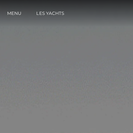
MENU
LES YACHTS