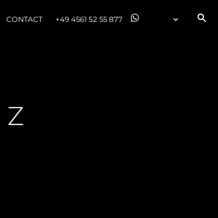
CONTACT
+49 4561 52 55 877
EZ
!
été