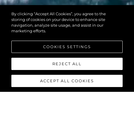
PREDATOR 74
By clicking “Accept All Cookies”, you agree to the
XPS
storing of cookies on your device to enhance site
navigation, analyze site usage, and assist in our
marketing efforts.
COOKIES SETTINGS
REJECT ALL
ACCEPT ALL COOKIES