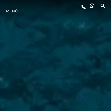
MENÚ
ESTILO DE VIDA
INNOVACIÓN
¿QUIÉNES SOMOS?
EL EQUIPO
HISTORIA
VALORE SU EMBARCACIÓN