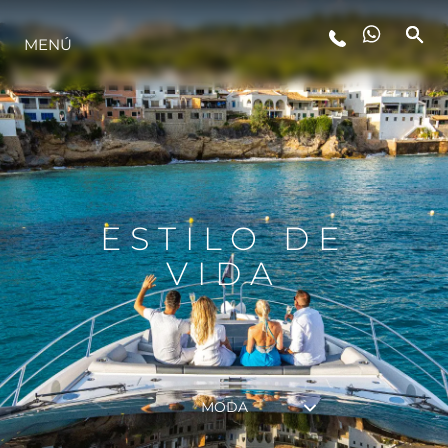
MENÚ
ESTILO DE VIDA
INNOVACIÓN
¿QUIÉNES SOMOS?
ESTILO DE
VIDA
EL EQUIPO
HISTORIA
MODA
VALORE SU EMBARCACIÓN