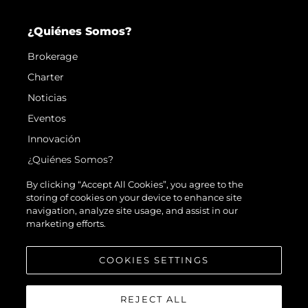
¿Quiénes Somos?
Brokerage
Charter
Noticias
Eventos
Innovación
¿Quiénes Somos?
El Equipo
By clicking “Accept All Cookies”, you agree to the
storing of cookies on your device to enhance site
Estilo De Vida
navigation, analyze site usage, and assist in our
Historia
marketing efforts.
Valore Su Embarcación
COOKIES SETTINGS
REJECT ALL