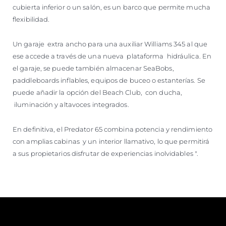
cubierta inferior o un salón, es un barco que permite mucha
flexibilidad.
Un garaje extra ancho para una auxiliar Williams 345 al que
ese accede a través de una nueva plataforma hidráulica. En
el garaje, se puede también almacenar SeaBobs,
paddleboards inflables, equipos de buceo o estanterías. Se
puede añadir la opción del Beach Club, con ducha,
iluminación y altavoces integrados.
En definitiva, el Predator 65 combina potencia y rendimiento
con amplias cabinas y un interior llamativo, lo que permitirá
a sus propietarios disfrutar de experiencias inolvidables ".