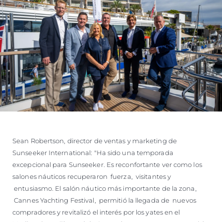
Sean Robertson, director de ventas y marketing de
Sunseeker International: "Ha sido una temporada
excepcional para Sunseeker. Es reconfortante ver como los
salones náuticos recuperaron fuerza, visitantes y
entusiasmo. El salón náutico más importante de la zona,
Cannes Yachting Festival, permitió la llegada de nuevos
compradores y revitalizó el interés por los yates en el