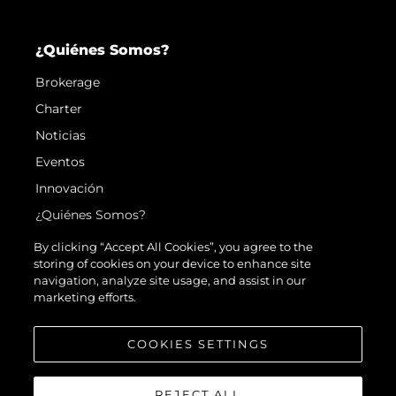
¿Quiénes Somos?
Brokerage
Charter
Noticias
Eventos
Innovación
¿Quiénes Somos?
El Equipo
By clicking “Accept All Cookies”, you agree to the
storing of cookies on your device to enhance site
Estilo De Vida
navigation, analyze site usage, and assist in our
Historia
marketing efforts.
Valore Su Embarcación
COOKIES SETTINGS
REJECT ALL