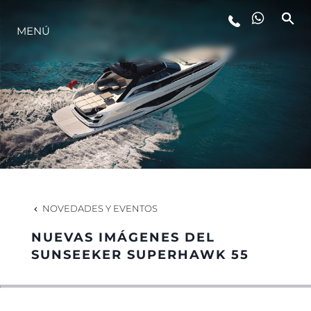
MENÚ
ESTILO DE VIDA
INNOVACIÓN
¿QUIÉNES SOMOS?
EL EQUIPO
NOVEDADES Y EVENTOS
NUEVAS IMÁGENES DEL
HISTORIA
SUNSEEKER SUPERHAWK 55
VALORE SU EMBARCACIÓN