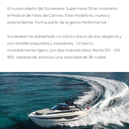
El nuevo diseño del Sunseeker Superhawk 55 se mostraron
el Festival de Yates de Cannes. Este modelo es nuevo y
sorprendente. Forma parte de la gama Performance.
Sunseeker ha rediseñado un icónico barco de día, elegante y
con detalles exquisitos y novedosos. Un barco
increíblemente ligero, con dos motores Volvo Penta D11 - IPS
950, capaces de alcanzar una velocidad de 38 nudos.