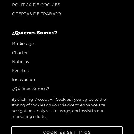
POLÍTICA DE COOKIES
OFERTAS DE TRABAJO
¿Quiénes Somos?
Brokerage
Charter
Noticias
Eventos
Innovación
¿Quiénes Somos?
El Equipo
By clicking “Accept All Cookies”, you agree to the
storing of cookies on your device to enhance site
Estilo De Vida
navigation, analyze site usage, and assist in our
Historia
marketing efforts.
Valore Su Embarcación
COOKIES SETTINGS