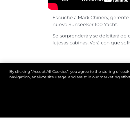
Escuche a Mark Chinery, gerente d
nuevo Sunseeker 100 Yacht.
Se sorprenderá y se deleitará de c
lujosas cabinas. Verá con que sofis
By clicking “Accept All Cookies”, you agree to the storing of coo
navigation, analyze site usage, and assist in our marketing effort
© 2026 Sunseeker London Group.Reservados todos 