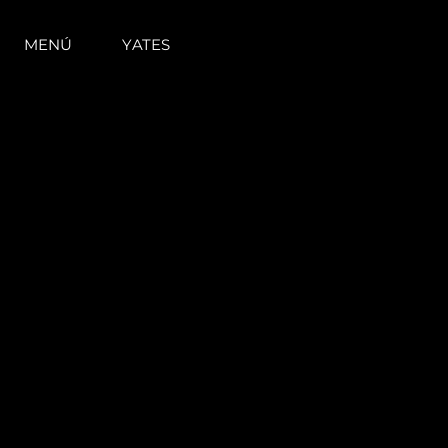
MENÚ
YATES
Información
Mapa
Contacto
Preferencias De Co