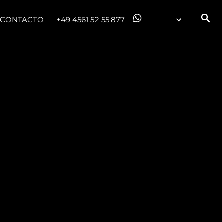
CONTACTO
+49 4561 52 55 877
es Somos?
ge