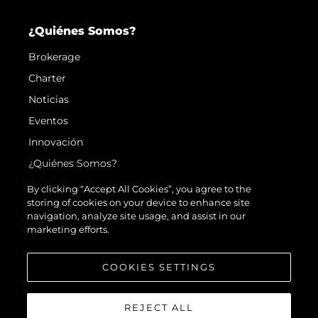
¿Quiénes Somos?
Brokerage
Charter
Noticias
Eventos
Innovación
¿Quiénes Somos?
El Equipo
By clicking “Accept All Cookies”, you agree to the
storing of cookies on your device to enhance site
Estilo De Vida
navigation, analyze site usage, and assist in our
Historia
marketing efforts.
Valore Su Embarcación
COOKIES SETTINGS
REJECT ALL