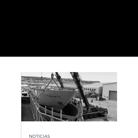
NOTICIAS
LA VISITA DEL
PROPIETARIO MARCA
UN IMPORTANTE HITO
PARA EL SUNSEEKER
134 SUPERYACHT EN