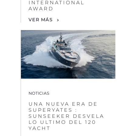
By clicking “Accept All Cookies”, you agree to the
NOTICIAS
storing of cookies on your device to enhance site
UNA NUEVA ERA DE
navigation, analyze site usage, and assist in our
SUPERYATES :
marketing efforts.
SUNSEEKER DESVELA
LO ULTIMO DEL 120
COOKIES SETTINGS
YACHT
VER MÁS
REJECT ALL
ACCEPT ALL COOKIES