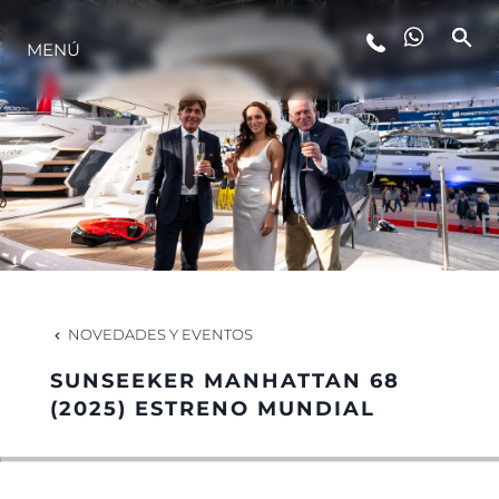
MENÚ
ESTILO DE VIDA
INNOVACIÓN
¿QUIÉNES SOMOS?
EL EQUIPO
NOVEDADES Y EVENTOS
SUNSEEKER MANHATTAN 68
HISTORIA
(2025) ESTRENO MUNDIAL
VALORE SU EMBARCACIÓN