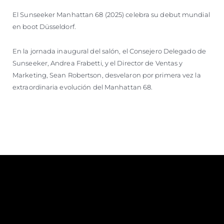
El Sunseeker Manhattan 68 (2025) celebra su debut mundial
en boot Düsseldorf.
En la jornada inaugural del salón, el Consejero Delegado de
Sunseeker, Andrea Frabetti, y el Director de Ventas y
Marketing, Sean Robertson, desvelaron por primera vez la
extraordinaria evolución del Manhattan 68.