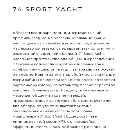
74 SPORT YACHT
обладает всеми характерными чертами: низкий
профиль, гладкие, но элегантные плавные линии -
настоящая яхта Sunseeker, в которой традиционное
мастерство сочетается с передовыми технологиями и
изысканной внутренней отделкой. 74 Sport Yacht -
идеальное пространство для общения и развлечения
с большим количеством удобных диванных зон и
комфортными шезлонгами для загара как на носу, так
и на корме. Кокпит затенен палубой моста, а откидные
двери кабины с гидравлическим приводом позволяют
внутреннему жилому пространству плавно перейти во
внешнее. Стильный спортбридж - дополнительное
место для общения и хранения вещей,
предоставляющее выгодную наблюдательную точку
для обзора, откуда открывается поистине
захватывающий вид на окрестности. Новая
модификация 74 Sport Yacht будет доступна в
лимитированной серии XPS, отличающейся
эффектным стилем и разнообразием роскошных