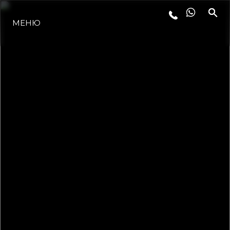
МЕНЮ
LIFESTYLE
ИННОВАЦИИ
КОМПАНИЯ
КОМАНДА
НАСЛЕДИЕ
VALUE YOUR BOAT