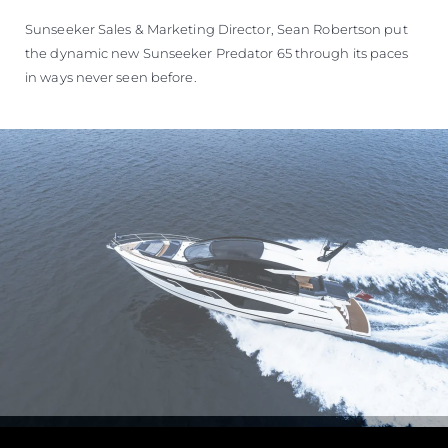
Sunseeker Sales & Marketing Director, Sean Robertson put
the dynamic new Sunseeker Predator 65 through its paces
in ways never seen before.