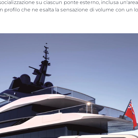
 socializzazione su ciascun ponte esterno, inclusa un'area
un profilo che ne esalta la sensazione di volume con un l
Aspetti Legali
L'azien
POLICY SULLA PRIVACY
Brokera
MODERN SLAVERY
Charter
STATEMENT
News