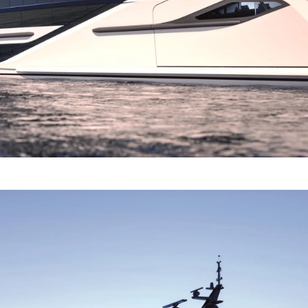
TERMINI E CONDIZIONI
Eventi
COOKIE POLICY
Innovazi
RECLUTAMENTO
L'aziend
Il Team
Lifestyle
Heritage
Valuta L