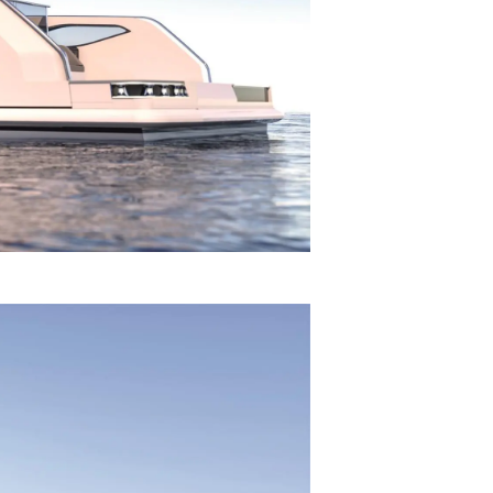
one
a
a Tua Imbarcazione