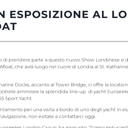
N ESPOSIZIONE AL L
OAT
o di prendere parte a questo nuovo Show Londinese e di
float, che avrà luogo nel cuore di Londra al St. Katharin
harine Docks, accanto al Tower Bridge, ci offre la location
potrete ammirare la splendida line-up di yacht Sunseeker
65 Sport Yacht.
tamento per una visita a bordo di uno degli yacht in e
navigazione, non esitate a contattarci oggi.
Sunseeker London Group, ha aggiunto: “Siamo entusiasti d