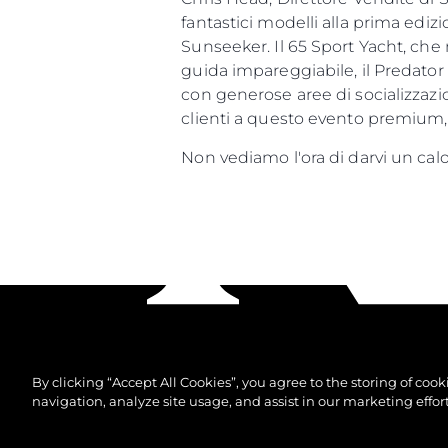
fantastici modelli alla prima edi
Sunseeker. Il 65 Sport Yacht, che
guida impareggiabile, il Predator 7
con generose aree di socializzazio
clienti a questo evento premium,
Non vediamo l'ora di darvi un c
By clicking “Accept All Cookies”, you agree to the storing of coo
navigation, analyze site usage, and assist in our marketing effort