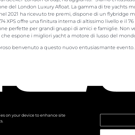
zione del London Luxury Afloat. La gamma di tre yachts mo
 nel 2021 ha ricevuto tre premi, dispone di un flybridge 
4 XPS offre una finitura interna di altissimo livello e il 
ne perfette per grandi gruppi di amici e famiglie. Non ve
 che espone i migliori yacht a motore di lusso del mondo
aloroso benvenuto a questo nuovo entusiasmante evento.
kies on your device to enhance site
s.