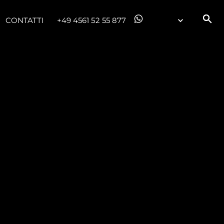
ge
CONTATTI
+49 4561 52 55 877
one
a
a Tua Imbarcazione