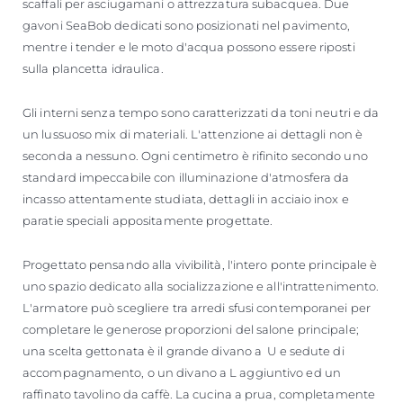
scaffali per asciugamani o attrezzatura subacquea. Due
gavoni SeaBob dedicati sono posizionati nel pavimento,
mentre i tender e le moto d'acqua possono essere riposti
sulla plancetta idraulica.
Gli interni senza tempo sono caratterizzati da toni neutri e da
un lussuoso mix di materiali. L'attenzione ai dettagli non è
seconda a nessuno. Ogni centimetro è rifinito secondo uno
standard impeccabile con illuminazione d'atmosfera da
incasso attentamente studiata, dettagli in acciaio inox e
paratie speciali appositamente progettate.
Progettato pensando alla vivibilità, l'intero ponte principale è
uno spazio dedicato alla socializzazione e all'intrattenimento.
L'armatore può scegliere tra arredi sfusi contemporanei per
completare le generose proporzioni del salone principale;
una scelta gettonata è il grande divano a U e sedute di
accompagnamento, o un divano a L aggiuntivo ed un
raffinato tavolino da caffè. La cucina a prua, completamente