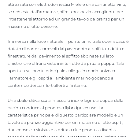
attrezzata con elettrodomestici Miele e una cantinetta vino,
se richiesta dall'armatore, offre uno spazio accogliente per
intrattenersi attorno ad un grande tavolo da pranzo per un
massimo di otto persone.
Immerso nella luce naturale, il ponte principale open space è
dotato di porte scorrevoli dal pavimento al soffitto a dritta e
finestrature dal pavimento al soffitto abbinate sul lato
sinistro, che offrono viste ininterrotte da prua a poppa. Tale
apertura sul ponte principale collega in modo univoco
l'armatore e gli ospiti all'ambiente marino godendo al
contempo dei comfort offerti all'interno.
Una sbalorditiva scala in acciaio inox e legno a poppa della
cucina conduce al generoso flybridge chiuso. La
caratteristica principale di questo particolare modello è un
tavolo da pranzo aggiuntivo per un massimo di otto ospiti,
due console a sinistra e a dritta o due generosi divani a
seconda delle preferenze dell'armatore. Questa intima area