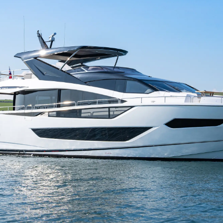
TERMINI E CONDIZIONI
Eventi
COOKIE POLICY
Innovazi
RECLUTAMENTO
L'aziend
Il Team
Lifestyle
Heritage
Valuta L