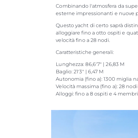
Combinando l'atmosfera da superya
esterne impressionanti e nuove pe
Questo yacht di certo saprà dist
alloggiare fino a otto ospiti e q
velocità fino a 28 nodi.
Caratteristiche generali:
Lunghezza: 86,6'7" | 26,83 M
Baglio: 21'3" | 6,47 M
Autonomia (fino a): 1300 miglia n
Velocità massima (fino a): 28 nodi
Alloggi: fino a 8 ospiti e 4 memb
Informazioni
Mappa Del Sito
Contatti
Cookies