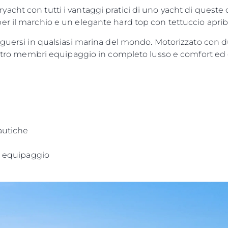
cht con tutti i vantaggi pratici di uno yacht di queste d
r il marchio e un elegante hard top con tettuccio apribi
inguersi in qualsiasi marina del mondo. Motorizzato con 
uattro membri equipaggio in completo lusso e comfort ed
autiche
ri equipaggio
Aspetti Legali
L'azien
POLICY SULLA PRIVACY
Brokera
MODERN SLAVERY
Charter
STATEMENT
News