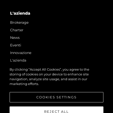
L'azienda
Brokerage
Charter
News
Eventi
Innovazione
L'azienda
Il Team
By clicking “Accept All Cookies”, you agree to the
storing of cookies on your device to enhance site
Lifestyle
navigation, analyze site usage, and assist in our
Heritage
marketing efforts.
Valuta La Tua Imbarcazione
COOKIES SETTINGS
REJECT ALL