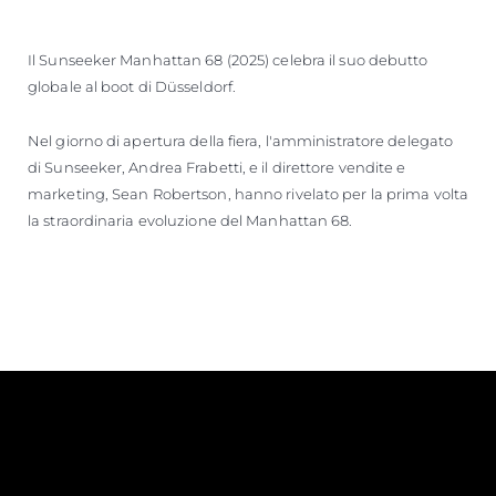
Il Sunseeker Manhattan 68 (2025) celebra il suo debutto
globale al boot di Düsseldorf.
Nel giorno di apertura della fiera, l'amministratore delegato
di Sunseeker, Andrea Frabetti, e il direttore vendite e
marketing, Sean Robertson, hanno rivelato per la prima volta
la straordinaria evoluzione del Manhattan 68.